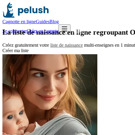
Cagnotte en ligne
Guides
Blog
La
liste de naissance en ligne regroupant 
Se connecter
Créer un compte
Créez gratuitement votre
liste de naissance
multi-enseignes en 1 minu
Créer ma liste