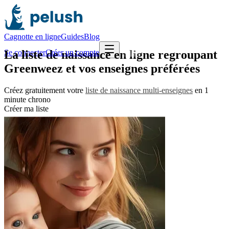
Cagnotte en ligne
Guides
Blog
La
liste de naissance en ligne regroupant
Se connecter
Créer un compte
Greenweez
et vos enseignes préférées
Créez gratuitement votre
liste de naissance multi-enseignes
en 1
minute chrono
Créer ma liste